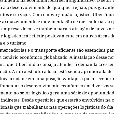
stimento na economia local será significativo. O setor 
ra o desenvolvimento de qualquer região, pois garante 
dutos e serviços. Com o novo galpão logístico, Uberlân
e armazenamento e movimentação de mercadorias, o q
s empresas locais e também para a atração de novos neg
r logístico irá refletir positivamente em outras áreas
a e o turismo.
ercadorias e o transporte eficiente são essenciais pa
cenário econômico globalizado. A instalação desse nov
ra que Uberlândia consiga atender à demanda crescent
buição. A infraestrutura local está sendo aprimorada d
coloca a cidade em uma posição vantajosa para receber
fomentar o desenvolvimento econômico em diversos se
imento no setor logístico gera uma série de oportunida
 indiretas. Desde operários que estarão envolvidos na
sionais que trabalharão nas operações logísticas do dia 