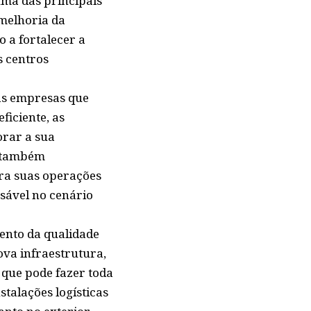
ma das principais
 melhoria da
o a fortalecer a
s centros
as empresas que
iciente, as
orar a sua
s também
ra suas operações
nsável no cenário
mento da qualidade
ova infraestrutura,
 que pode fazer toda
talações logísticas