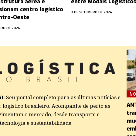
estrutura aérea e
entre Modais Logístico
sionam centro logístico
3 DE SETEMBRO DE 2024
ntro-Oeste
EIRO DE 2026
NO
l:
Seu portal completo para as últimas notícias e
ANT
r logístico brasileiro. Acompanhe de perto as
tra
imentam o mercado, desde transporte e
mud
ecnologia e sustentabilidade.
emb