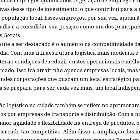
a de empregos qualificados. A geração de emprego é u
vas desse tipo de investimento, o que contribui para a
 população local. Esses empregos, por sua vez, ajudarã
dia e a consolidar sua posição como um dos principai
 Gerais.
nte a ser destacado é o aumento na competitividade d
a. Com uma infraestrutura logística mais moderna e ef
terão condições de reduzir custos operacionais e melh
ado. Isso irá atrair não apenas empresas locais, ma
andes corporações que buscam um local estratégico pa
a se prepara para ser, cada vez mais, um local indispe
pão logístico na cidade também se reflete no aprimora
dos por empresas de transporte e distribuição. Com a n
ior agilidade e flexibilidade na entrega de produtos, o
rcado tão competitivo. Além disso, a ampliação das ins