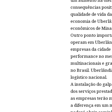
um aumento na ofert
consequências positi
qualidade de vida da
economia de Uberlân
econômicos de Minas
Outro ponto importa
operam em Uberlândi
empresas da cidade 
performance no merc
multinacionais e gr
no Brasil. Uberlândi
logístico nacional.
A instalação do gal
dos serviços presta
as empresas terão ma
a diferença em um me