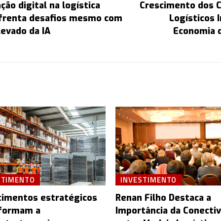
ão digital na logística
Crescimento dos 
nfrenta desafios mesmo com
Logísticos 
levado da IA
Economia 
STIMENTO
INVESTIMENTO
timentos estratégicos
Renan Filho Destaca a
formam a
Importância da Conecti