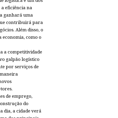
de logística é um dos
a eficiência na
dia ganhará uma
ue contribuirá para
ócios. Além disso, o
 da economia, como o
ra a competitividade
o galpão logístico
e por serviços de
e maneira
 novos
tores.
des de emprego,
 construção do
a dia, a cidade verá