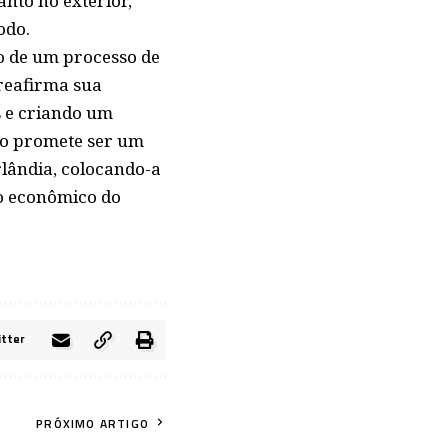
nto no exterior,
odo.
io de um processo de
reafirma sua
s e criando um
to promete ser um
lândia, colocando-a
to econômico do
itter
PRÓXIMO ARTIGO