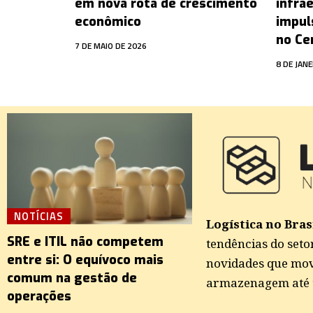
em nova rota de crescimento
infra
econômico
impul
no Ce
7 DE MAIO DE 2026
8 DE JAN
NOTÍCIAS
Logística no Brasi
SRE e ITIL não competem
tendências do seto
entre si: O equívoco mais
novidades que mov
comum na gestão de
armazenagem até t
operações