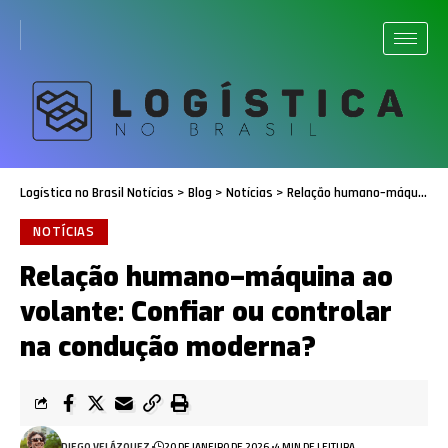
Logística no Brasil Notícias
>
Blog
>
Notícias
>
Relação humano–máquina ao volante: Confiar ou controlar na condução moderna?
NOTÍCIAS
Relação humano–máquina ao
volante: Confiar ou controlar
na condução moderna?
DIEGO VELÁZQUEZ
20 DE JANEIRO DE 2026
4 MIN DE LEITURA