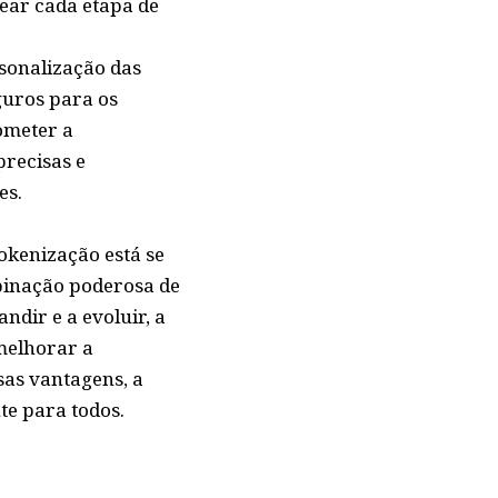
rear cada etapa de
rsonalização das
guros para os
ometer a
recisas e
es.
okenização está se
inação poderosa de
ndir e a evoluir, a
 melhorar a
sas vantagens, a
te para todos.