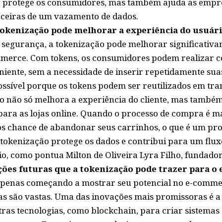
 protege os consumidores, mas também ajuda as empre
ceiras de um vazamento de dados.
tokenização pode melhorar a experiência do usuár
segurança, a tokenização pode melhorar significativa
mmerce. Com tokens, os consumidores podem realizar 
niente, sem a necessidade de inserir repetidamente su
ossível porque os tokens podem ser reutilizados em tra
uso não só melhora a experiência do cliente, mas tamb
para as lojas online. Quando o processo de compra é ma
os chance de abandonar seus carrinhos, o que é um p
tokenização protege os dados e contribui para um flux
ório, como pontua Milton de Oliveira Lyra Filho, fundad
ções futuras que a tokenização pode trazer para 
apenas começando a mostrar seu potencial no e-commer
ras são vastas. Uma das inovações mais promissoras é a
ras tecnologias, como blockchain, para criar sistema