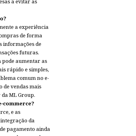
sas a evitar as
io?
mente a experiência
compras de forma
as informações de
nsações futuras.
ém pode aumentar as
is rápido e simples,
roblema comum no e-
o de vendas mais
or da ML Group.
o e-commerce?
ce, e as
 integração da
s de pagamento ainda