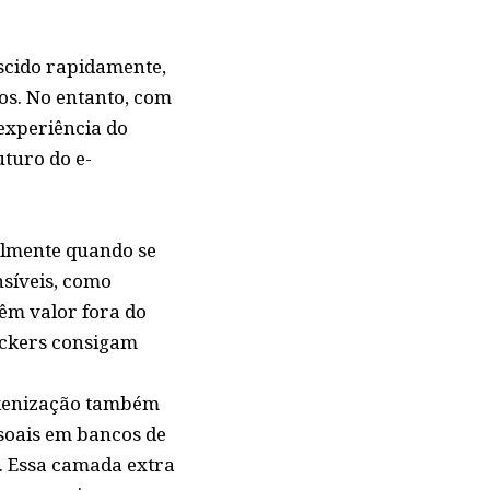
escido rapidamente,
s. No entanto, com
experiência do
turo do e-
almente quando se
nsíveis, como
têm valor fora do
ackers consigam
tokenização também
soais em bancos de
. Essa camada extra