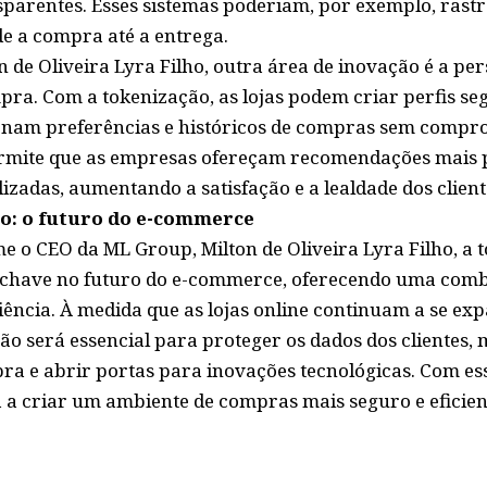
sparentes. Esses sistemas poderiam, por exemplo, rast
e a compra até a entrega.
 de Oliveira Lyra Filho, outra área de inovação é a pe
pra. Com a tokenização, as lojas podem criar perfis se
enam preferências e históricos de compras sem compr
ermite que as empresas ofereçam recomendações mais p
zadas, aumentando a satisfação e a lealdade dos client
ão: o futuro do e-commerce
 o CEO da ML Group, Milton de Oliveira Lyra Filho, a t
chave no futuro do e-commerce, oferecendo uma comb
ncia. À medida que as lojas online continuam a se expa
ão será essencial para proteger os dados dos clientes,
ra e abrir portas para inovações tecnológicas. Com es
 a criar um ambiente de compras mais seguro e eficien