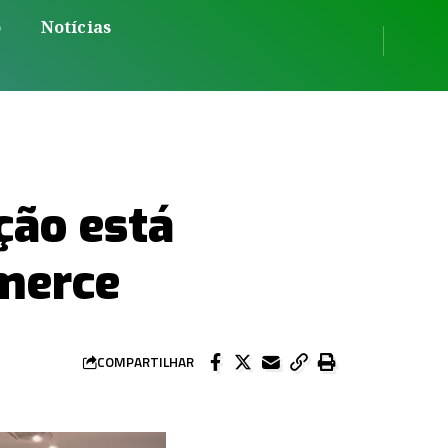
o
Notícias
ção está
merce
COMPARTILHAR