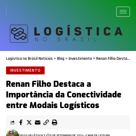
Logística no Brasil Notícias
>
Blog
>
Investimento
>
Renan Filho Destaca a Importância da Conectividade entre Modais Logísticos
INVESTIMENTO
Renan Filho Destaca a
Importância da Conectividade
entre Modais Logísticos
DIEGO VELÁZQUEZ
3 DE SETEMBRO DE 2024
2 MIN DE LEITURA