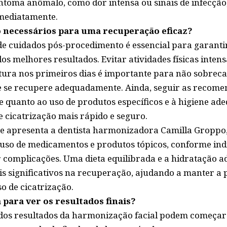
ntoma anômalo, como dor intensa ou sinais de infecção
imediatamente.
o necessários para uma recuperação eficaz?
de cuidados pós-procedimento é essencial para garant
dos melhores resultados. Evitar atividades físicas intens
ura nos primeiros dias é importante para não sobrec
le se recupere adequadamente. Ainda, seguir as recom
e quanto ao uso de produtos específicos e à higiene ad
 cicatrização mais rápido e seguro.
e apresenta a dentista harmonizadora Camilla Groppo,
 uso de medicamentos e produtos tópicos, conforme indi
ar complicações. Uma dieta equilibrada e a hidratação
significativos na recuperação, ajudando a manter a p
so de cicatrização.
para ver os resultados finais?
 dos resultados da harmonização facial podem começar