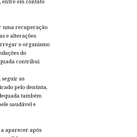
, entre em contato
ir uma recuperação
as e alterações
arregar o organismo
endações do
equada contribui
 seguir as
cado pelo dentista,
 adequada também
ele saudável e
 a aparecer após