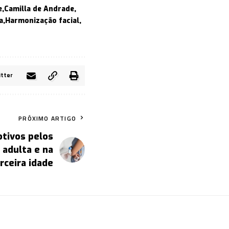
e
Camilla de Andrade
a
Harmonização facial
itter
PRÓXIMO ARTIGO
otivos pelos
 adulta e na
rceira idade