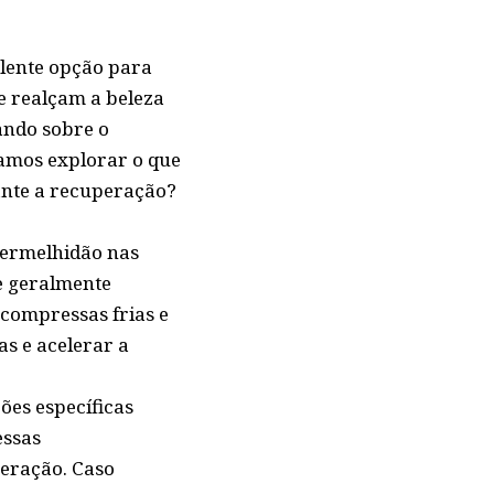
elente opção para
e realçam a beleza
ando sobre o
Vamos explorar o que
ante a recuperação?
vermelhidão nas
 e geralmente
compressas frias e
as e acelerar a
ões específicas
essas
peração. Caso