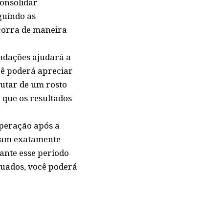
consolidar
guindo as
ocorra de maneira
ndações ajudará a
cê poderá apreciar
utar de um rosto
 que os resultados
uperação após a
ejam exatamente
rante esse período
quados, você poderá