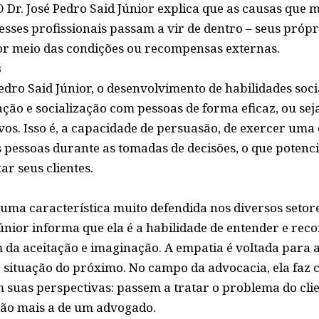
 Dr. José Pedro Said Júnior explica que as causas que 
esses profissionais passam a vir de dentro – seus própr
por meio das condições ou recompensas externas.
s
edro Said Júnior, o desenvolvimento de habilidades socia
ção e socialização com pessoas de forma eficaz, ou seja
ivos. Isso é, a capacidade de persuasão, de exercer um
s pessoas durante as tomadas de decisões, o que potenci
ar seus clientes.
 uma característica muito defendida nos diversos setor
Júnior informa que ela é a habilidade de entender e re
m da aceitação e imaginação. A empatia é voltada para 
e situação do próximo. No campo da advocacia, ela faz 
 suas perspectivas: passem a tratar o problema do clie
 não mais a de um advogado.