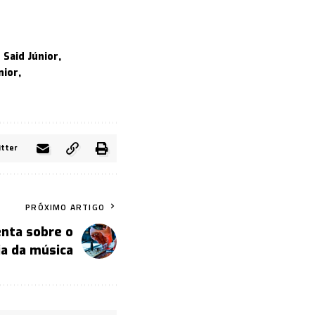
Said Júnior
nior
itter
PRÓXIMO ARTIGO
enta sobre o
ia da música