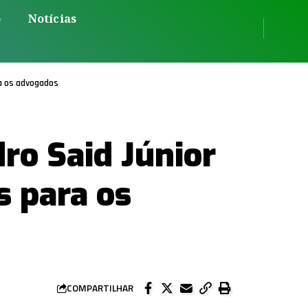
o
Notícias
ra os advogados
dro Said Júnior
s para os
COMPARTILHAR