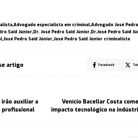
alista
Advogado especialista em criminal
Advogado José Pedro 
dro Said Júnior
Dr. José Pedro Said Júnior
Dr.José Pedro Said Jú
l
José Pedro Said Júnior
José Pedro Said Júnior criminalista
se artigo
Facebook
Tw
 irão auxiliar a
Venício Bacellar Costa com
 profissional
impacto tecnológico na indústr