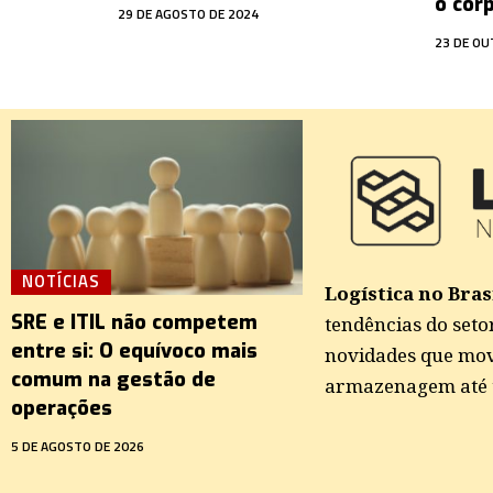
o cor
29 DE AGOSTO DE 2024
23 DE OU
NOTÍCIAS
Logística no Brasi
SRE e ITIL não competem
tendências do seto
entre si: O equívoco mais
novidades que mov
comum na gestão de
armazenagem até t
operações
5 DE AGOSTO DE 2026