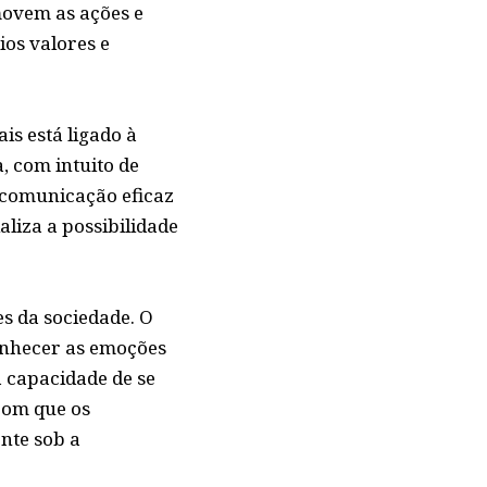
movem as ações e
ios valores e
is está ligado à
, com intuito de
a comunicação eficaz
aliza a possibilidade
es da sociedade. O
conhecer as emoções
a capacidade de se
com que os
nte sob a