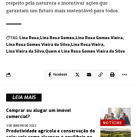
respeito pela natureza e incentivar ações que
garantam um futuro mais sustentável para todos.
TAG:
Lina Rosa
Lina Rosa Gomes
Lina Rosa Gomes Vieira
Lina Rosa Gomes Vieira da Silva
Lina Rosa Vieira
Lina Vieira da Silva
Quem é Lina Rosa Gomes Vieira da Silva
Facebook
LEIA MAIS
Comprar ou alugar um imóvel
comercial?
NOTÍCIAS
3 DE JANEIRO DE 2022
Produtividade agrícola e conservação do